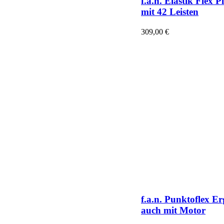
f.a.n. Elastik Flex P
mit 42 Leisten
309,00
€
f.a.n. Punktoflex Er
auch mit Motor