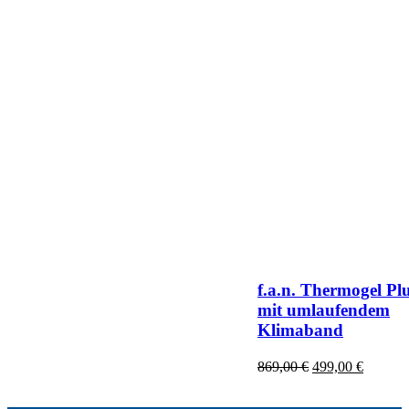
f.a.n. Thermogel Pl
mit umlaufendem
Klimaband
Ursprünglicher
Aktuell
869,00
€
499,00
€
Preis
Preis
war:
ist: