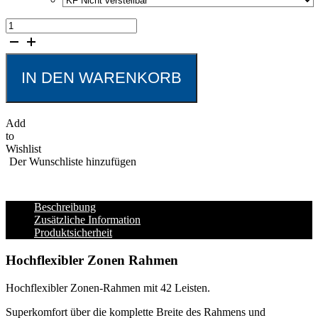
f.a.n.
Elastik
Flex
Plus
-
IN DEN WARENKORB
mit
42
Leisten
Add
Menge
to
Wishlist
Der Wunschliste hinzufügen
Beschreibung
Zusätzliche Information
Produktsicherheit
Hochflexibler Zonen Rahmen
Hochflexibler Zonen-Rahmen mit 42 Leisten.
Superkomfort über die komplette Breite des Rahmens und