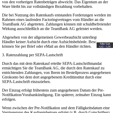
von den vorherigen Ratenbeträgen abweicht. Das Eigentum an der
Ware bleibt bis zur vollständigen Bezahlung vorbehalten.
Die bei Nutzung des Ratenkaufs entstanden Forderungen werden im
Rahmen eines laufenden Factoringvertrages vom Händler an die
TeamBank AG abgetreten. Zahlungen können mit schuldbefreiender
Wirkung ausschließlich an die TeamBank AG geleistet werden.
Abgesehen von der allgemeinen Gewerbeaufsicht unterliegt der
Händler keiner Aufsicht durch eine Aufsichtsbehörde. Beschwerden
Sehr Gut
können Sie per Brief oder eMail an den Händler richten.
4,82 / 5,00
3. Ratenzahlung per SEPA-Lastschrift
Durch das mit dem Ratenkauf erteilte SEPA-Lastschriftmandat
ermächtigen Sie die TeamBank AG, die durch den Ratenkauf zu
entrichtenden Zahlungen, von Ihrem im Bestellprozess angegebenen
Girokonto bei dem dort angegebenem Kreditinstitut durch eine
SEPA-Lastschrift einzuziehen.
Der Einzug erfolgt frühestens zum angegebenen Datum der Pre-
Notifikation/Vorabankündigung. Ein späterer, zeitnaher Einzug kann
erfolgen.
Wenn zwischen der Pre-Notifikation und dem Fälligkeitsdatum eine
Verringerung des Kaufpreisbetrags erfolgt (z.B. durch Gutschriften),