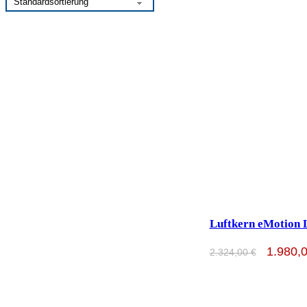
Luftkern eMotion 
1.980,
2.324,00
€