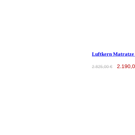
Luftkern Matratze 
2.190,
2.825,00
€