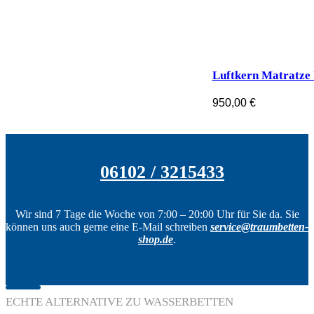
Luftkern Matratze
950,00
€
06102 / 3215433
Wir sind 7 Tage die Woche von 7:00 – 20:00 Uhr für Sie da. Sie
können uns auch gerne eine E-Mail schreiben
service@traumbetten-
shop.de
.
ECHTE ALTERNATIVE ZU WASSERBETTEN