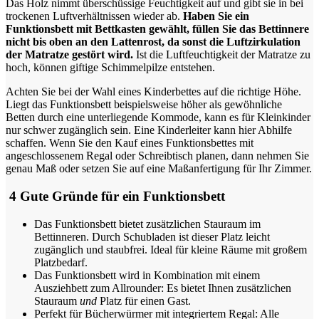
Das Holz nimmt überschüssige Feuchtigkeit auf und gibt sie in bei
trockenen Luftverhältnissen wieder ab.
Haben Sie ein
Funktionsbett mit Bettkasten gewählt, füllen Sie das Bettinnere
nicht bis oben an den Lattenrost, da sonst die Luftzirkulation
der Matratze gestört wird.
Ist die Luftfeuchtigkeit der Matratze zu
hoch, können giftige Schimmelpilze entstehen.
Achten Sie bei der Wahl eines Kinderbettes auf die richtige Höhe.
Liegt das Funktionsbett beispielsweise höher als gewöhnliche
Betten durch eine unterliegende Kommode, kann es für Kleinkinder
nur schwer zugänglich sein. Eine Kinderleiter kann hier Abhilfe
schaffen. Wenn Sie den Kauf eines Funktionsbettes mit
angeschlossenem Regal oder Schreibtisch planen, dann nehmen Sie
genau Maß oder setzen Sie auf eine Maßanfertigung für Ihr Zimmer.
4 Gute Gründe für ein Funktionsbett
Das Funktionsbett bietet zusätzlichen Stauraum im
Bettinneren. Durch Schubladen ist dieser Platz leicht
zugänglich und staubfrei. Ideal für kleine Räume mit großem
Platzbedarf.
Das Funktionsbett wird in Kombination mit einem
Ausziehbett zum Allrounder: Es bietet Ihnen zusätzlichen
Stauraum
und
Platz für einen Gast.
Perfekt für Bücherwürmer mit integriertem Regal: Alle