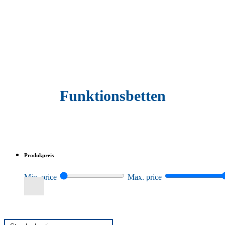
Funktions­betten
Produkpreis
Min. price
Max. price