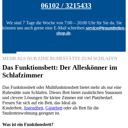
06102 / 3215433
Wir sind 7 Tage die Woche von 7:00 – 20:00 Uhr für Sie da. Sie
können uns auch gerne eine E-Mail schreiben
service@traumbetten-
shop.de
.
MEHR ALS NUR EINE RUHESTÄTTE ZUM SCHLAFEN
Das Funktionsbett: Der Alleskönner im
Schlafzimmer
Das Funktionsbett oder Multifunktionsbett bietet mehr als nur eine
Ruhestätte zum Schlafen. Dieses Bett bietet zusätzlichen Stauraum
und clevere Lösungen für kleine Zimmer mit viel Platzbedarf.
Freuen Sie sich auf ein Bett, das Ideal als
Kinderbett,
Jugendbett
,
Gästebett
oder als Bett für die
Studentenwohnung geeignet ist.
Was ist ein Funktionsbett?