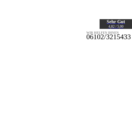
Sehr Gut
4,82 / 5,00
WIR HELFEN IHNEN
06102/3215433