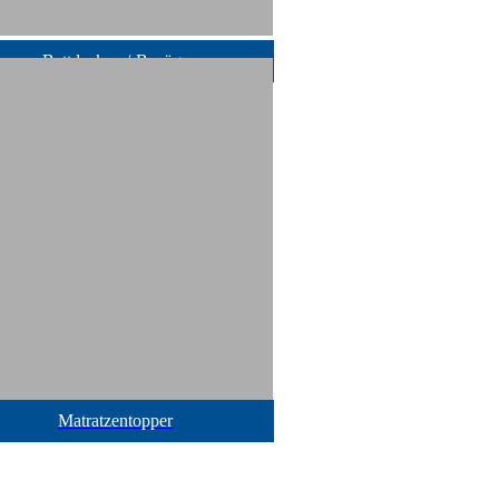
Bettdecken /-Bezüge
Matratzentopper