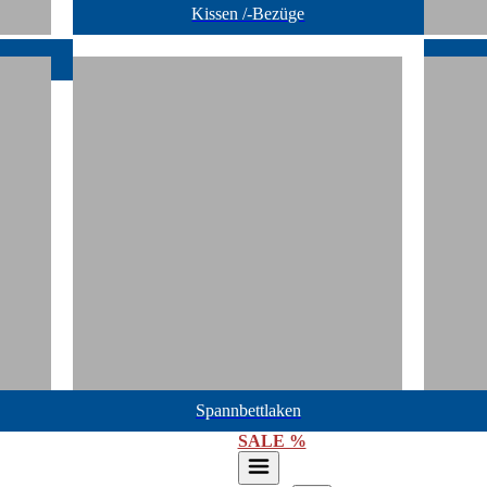
Kissen /-Bezüge
Spannbettlaken
SALE %