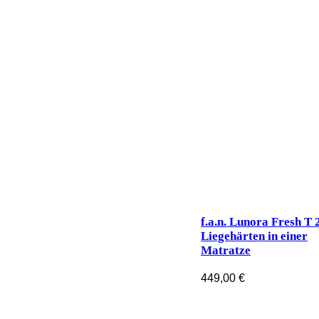
f.a.n. Lunora Fresh T 
Liegehärten in einer
Matratze
449,00
€