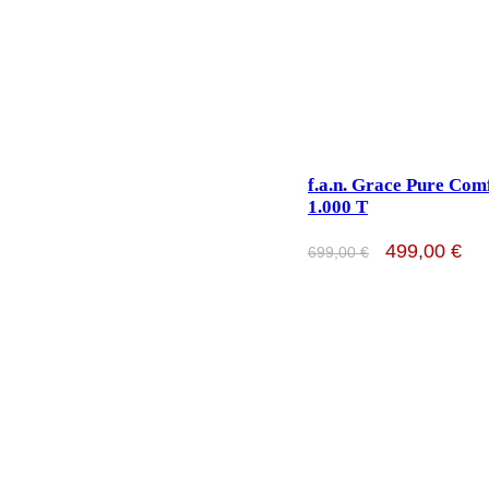
f.a.n. Grace Pure Com
1.000 T
499,00
€
699,00
€