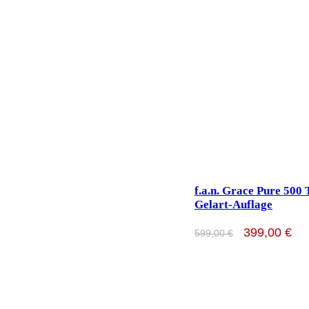
f.a.n. Grace Pure 500 
Gelart-Auflage
399,00
€
599,00
€