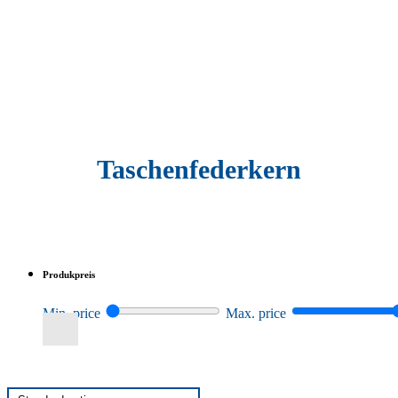
Taschen­federkern
Produkpreis
Min. price
Max. price