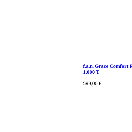
f.a.n. Grace Comfort 
1.000 T
599,00
€