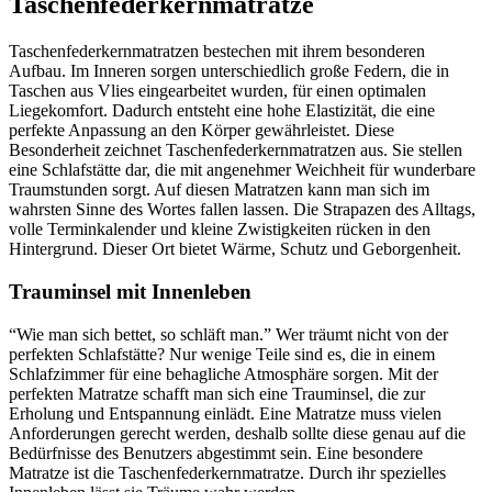
Taschenfederkernmatratze
Taschenfederkernmatratzen bestechen mit ihrem besonderen
Aufbau. Im Inneren sorgen unterschiedlich große Federn, die in
Taschen aus Vlies eingearbeitet wurden, für einen optimalen
Liegekomfort. Dadurch entsteht eine hohe Elastizität, die eine
perfekte Anpassung an den Körper gewährleistet. Diese
Besonderheit zeichnet Taschenfederkernmatratzen aus. Sie stellen
eine Schlafstätte dar, die mit angenehmer Weichheit für wunderbare
Traumstunden sorgt. Auf diesen Matratzen kann man sich im
wahrsten Sinne des Wortes fallen lassen. Die Strapazen des Alltags,
volle Terminkalender und kleine Zwistigkeiten rücken in den
Hintergrund. Dieser Ort bietet Wärme, Schutz und Geborgenheit.
Trauminsel mit Innenleben
“Wie man sich bettet, so schläft man.” Wer träumt nicht von der
perfekten Schlafstätte? Nur wenige Teile sind es, die in einem
Schlafzimmer für eine behagliche Atmosphäre sorgen. Mit der
perfekten Matratze schafft man sich eine Trauminsel, die zur
Erholung und Entspannung einlädt. Eine Matratze muss vielen
Anforderungen gerecht werden, deshalb sollte diese genau auf die
Bedürfnisse des Benutzers abgestimmt sein. Eine besondere
Matratze ist die Taschenfederkernmatratze. Durch ihr spezielles