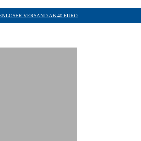
ENLOSER VERSAND AB 40 EURO