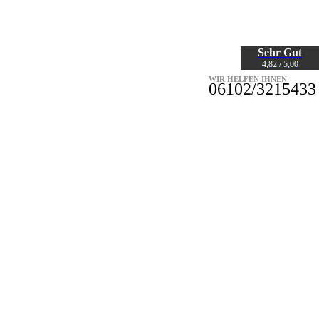
Sehr Gut
4,82 / 5,00
WIR HELFEN IHNEN
06102/3215433