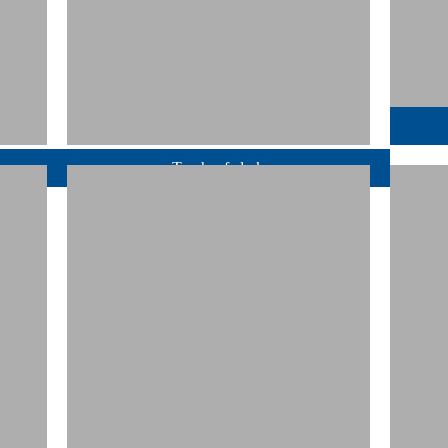
Taschenfederkern