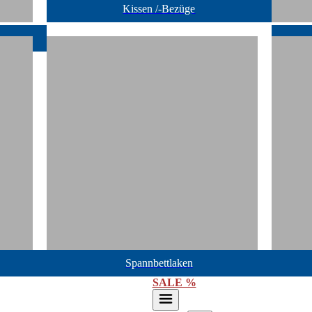
Kissen /-Bezüge
Spannbettlaken
SALE %