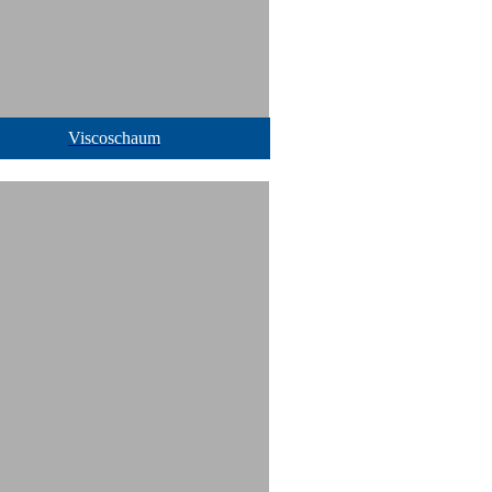
Viscoschaum