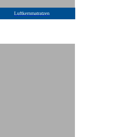
Luftkernmatratzen