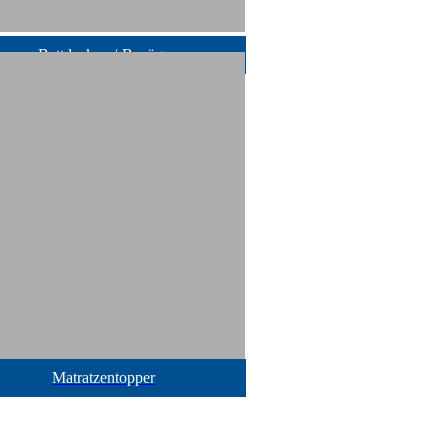
Bettdecken /-Bezüge
Matratzentopper