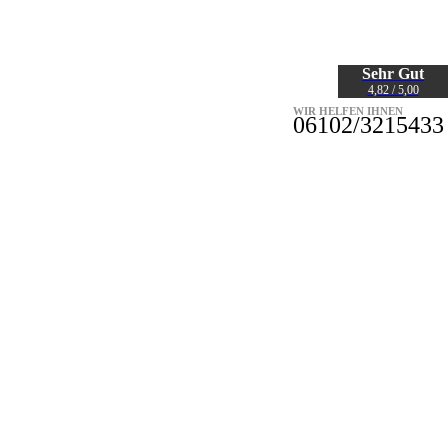
Sehr Gut
4,82 / 5,00
WIR HELFEN IHNEN
06102/3215433