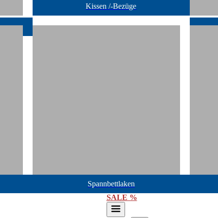
Kissen /-Bezüge
Spannbettlaken
SALE %