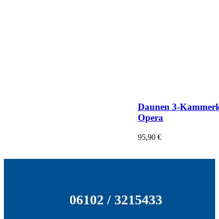
Daunen 3-Kammerk
Opera
95,90
€
06102 / 3215433