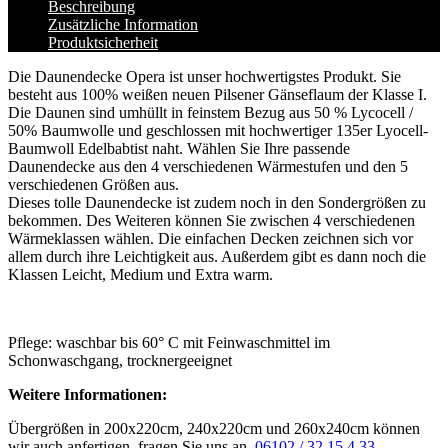
Beschreibung
Zusätzliche Information
Produktsicherheit
Die Daunendecke Opera ist unser hochwertigstes Produkt. Sie
besteht aus 100% weißen neuen Pilsener Gänseflaum der Klasse I.
Die Daunen sind umhüllt in feinstem Bezug aus 50 % Lycocell /
50% Baumwolle und geschlossen mit hochwertiger 135er Lyocell-
Baumwoll Edelbabtist naht. Wählen Sie Ihre passende
Daunendecke aus den 4 verschiedenen Wärmestufen und den 5
verschiedenen Größen aus.
Dieses tolle Daunendecke ist zudem noch in den Sondergrößen zu
bekommen. Des Weiteren können Sie zwischen 4 verschiedenen
Wärmeklassen wählen. Die einfachen Decken zeichnen sich vor
allem durch ihre Leichtigkeit aus. Außerdem gibt es dann noch die
Klassen Leicht, Medium und Extra warm.
Pflege: waschbar bis 60° C mit Feinwaschmittel im
Schonwaschgang, trocknergeeignet
Weitere Informationen:
Übergrößen in 200x220cm, 240x220cm und 260x240cm können
wir auch anfertigen, fragen Sie uns an.
06102 / 32 15 4 33