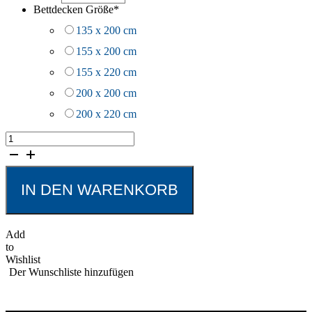
Bettdecken Größe
*
135 x 200 cm
155 x 200 cm
155 x 220 cm
200 x 200 cm
200 x 220 cm
Daunendecke
Opera
Menge
IN DEN WARENKORB
Add
to
Wishlist
Der Wunschliste hinzufügen