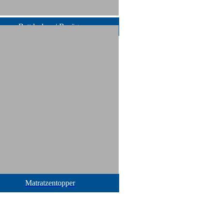
Bettdecken /-Bezüge
Matratzentopper