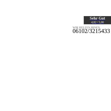
Sehr Gut
4,82 / 5,00
WIR HELFEN IHNEN
06102/3215433