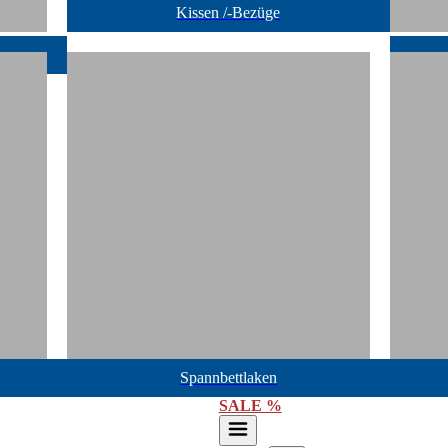
Kissen /-Bezüge
Spannbettlaken
SALE %