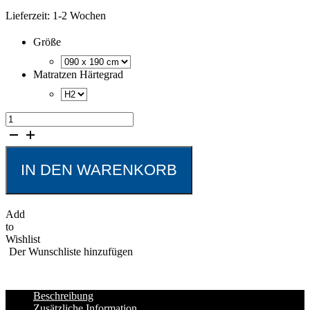
Lieferzeit:
1-2 Wochen
Größe
Matratzen Härtegrad
f.a.n.
Rubin
KS
-
Ein
IN DEN WARENKORB
Angenehmes
Schlafgefühl
Menge
Add
to
Wishlist
Der Wunschliste hinzufügen
Beschreibung
Zusätzliche Information