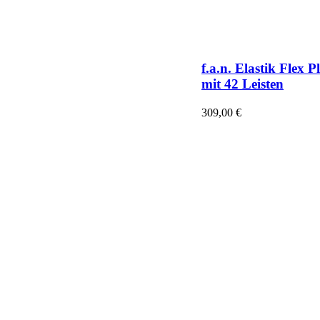
f.a.n. Elastik Flex P
mit 42 Leisten
309,00
€