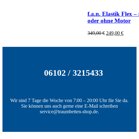
f.a.n. Elastik Flex –
oder ohne Motor
Ursprünglicher
Aktuell
349,00
€
249,00
€
Preis
Preis
war:
ist:
349,00 €
249,00 
06102 / 3215433
Wir sind 7 Tage die Woche von 7:00 – 20:00 Uhr für Sie da.
Sie können uns auch gerne eine E-Mail schreiben
service@traumbetten-shop.de.