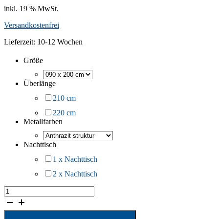
inkl. 19 % MwSt.
Versandkostenfrei
Lieferzeit:
10-12 Wochen
Größe
Überlänge
210 cm
220 cm
Metallfarben
Nachttisch
1 x Nachttisch
2 x Nachttisch
Metallbett
Saskia
Menge