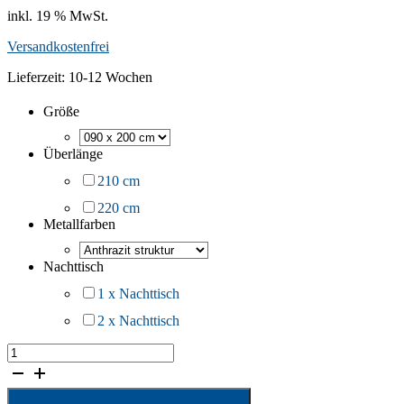
inkl. 19 % MwSt.
Versandkostenfrei
Lieferzeit:
10-12 Wochen
Größe
Überlänge
210 cm
220 cm
Metallfarben
Nachttisch
1 x Nachttisch
2 x Nachttisch
Metallbett
Claudia
Menge