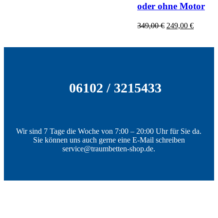
oder ohne Motor
Ursprünglicher
Aktuell
349,00
€
249,00
€
Preis
Preis
war:
ist:
349,00 €
249,00 
06102 / 3215433
Wir sind 7 Tage die Woche von 7:00 – 20:00 Uhr für Sie da.
Sie können uns auch gerne eine E-Mail schreiben
service@traumbetten-shop.de.