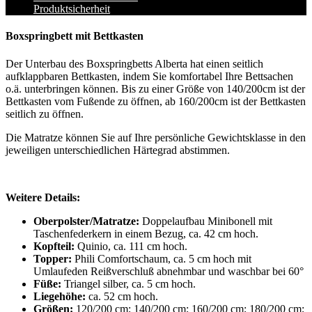
Produktsicherheit
Boxspringbett mit Bettkasten
Der Unterbau des Boxspringbetts Alberta hat einen seitlich
aufklappbaren Bettkasten, indem Sie komfortabel Ihre Bettsachen
o.ä. unterbringen können. Bis zu einer Größe von 140/200cm ist der
Bettkasten vom Fußende zu öffnen, ab 160/200cm ist der Bettkasten
seitlich zu öffnen.
Die Matratze können Sie auf Ihre persönliche Gewichtsklasse in den
jeweiligen unterschiedlichen Härtegrad abstimmen.
Weitere Details:
Oberpolster/Matratze:
Doppelaufbau Minibonell mit
Taschenfederkern in einem Bezug, ca. 42 cm hoch.
Kopfteil:
Quinio, ca. 111 cm hoch.
Topper:
Phili Comfortschaum, ca. 5 cm hoch mit
Umlaufeden Reißverschluß abnehmbar und waschbar bei 60°
Füße:
Triangel silber, ca. 5 cm hoch.
Liegehöhe:
ca. 52 cm hoch.
Größen:
120/200 cm; 140/200 cm; 160/200 cm; 180/200 cm;