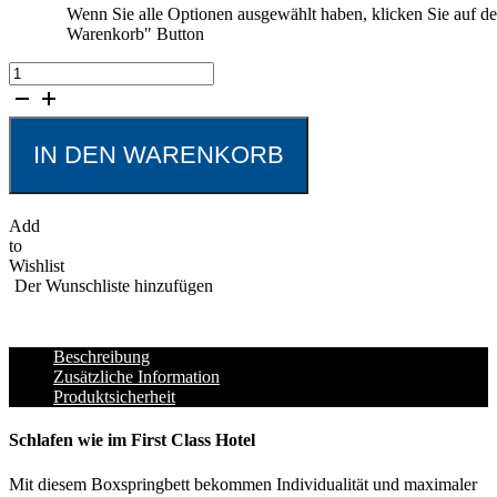
Wenn Sie alle Optionen ausgewählt haben, klicken Sie auf de
Warenkorb" Button
Boxspringbett
RIO
variabel
konfigurierbar
Menge
IN DEN WARENKORB
Add
to
Wishlist
Der Wunschliste hinzufügen
Beschreibung
Zusätzliche Information
Produktsicherheit
Schlafen wie im First Class Hotel
Mit diesem Boxspringbett bekommen Individualität und maximaler