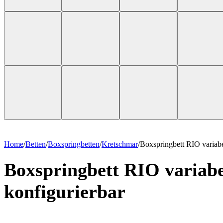
Home
/
Betten
/
Boxspring­betten
/
Kretschmar
/
Boxspringbett RIO variabe
Boxspringbett RIO variabe
konfigurierbar