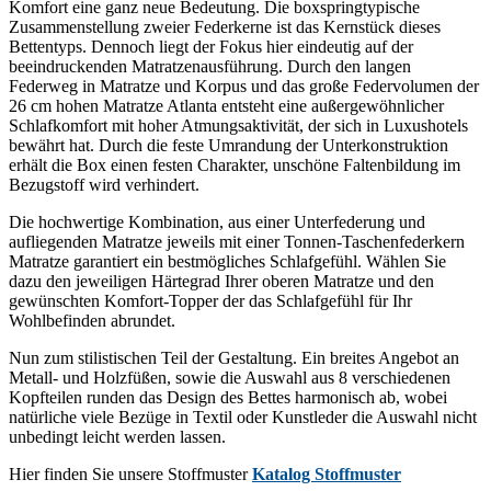
Komfort eine ganz neue Bedeutung. Die boxspringtypische
Zusammenstellung zweier Federkerne ist das Kernstück dieses
Bettentyps. Dennoch liegt der Fokus hier eindeutig auf der
beeindruckenden Matratzenausführung. Durch den langen
Federweg in Matratze und Korpus und das große Federvolumen der
26 cm hohen Matratze Atlanta entsteht eine außergewöhnlicher
Schlafkomfort mit hoher Atmungsaktivität, der sich in Luxushotels
bewährt hat. Durch die feste Umrandung der Unterkonstruktion
erhält die Box einen festen Charakter, unschöne Faltenbildung im
Bezugstoff wird verhindert.
Die hochwertige Kombination, aus einer Unterfederung und
aufliegenden Matratze jeweils mit einer Tonnen-Taschenfederkern
Matratze garantiert ein bestmögliches Schlafgefühl. Wählen Sie
dazu den jeweiligen Härtegrad Ihrer oberen Matratze und den
gewünschten Komfort-Topper der das Schlafgefühl für Ihr
Wohlbefinden abrundet.
Nun zum stilistischen Teil der Gestaltung. Ein breites Angebot an
Metall- und Holzfüßen, sowie die Auswahl aus 8 verschiedenen
Kopfteilen runden das Design des Bettes harmonisch ab, wobei
natürliche viele Bezüge in Textil oder Kunstleder die Auswahl nicht
unbedingt leicht werden lassen.
Hier finden Sie unsere Stoffmuster
Katalog Stoffmuster