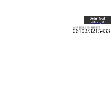
Sehr Gut
4,82 / 5,00
WIR HELFEN IHNEN
06102/3215433