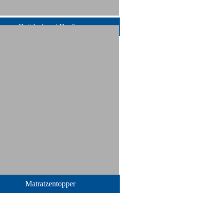
Bettdecken /-Bezüge
Matratzentopper