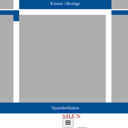
Kissen /-Bezüge
Spannbettlaken
SALE %