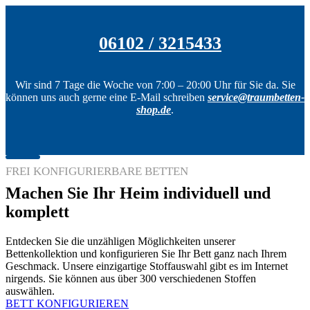
06102 / 3215433
Wir sind 7 Tage die Woche von 7:00 – 20:00 Uhr für Sie da. Sie
können uns auch gerne eine E-Mail schreiben
service@traumbetten-
shop.de
.
FREI KONFIGURIERBARE BETTEN
Machen Sie Ihr Heim individuell und
komplett
Entdecken Sie die unzähligen Möglichkeiten unserer
Bettenkollektion und konfigurieren Sie Ihr Bett ganz nach Ihrem
Geschmack. Unsere einzigartige Stoffauswahl gibt es im Internet
nirgends. Sie können aus über 300 verschiedenen Stoffen
auswählen.
BETT KONFIGURIEREN