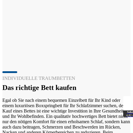
INDIVIDUELLE TRAUMBETTEN
Das richtige Bett kaufen
Egal ob Sie nach einem bequemen Einzelbett für Ihr Kind oder
einem luxuriösen Boxspringbett für Ihr Schlafzimmer suchen, der
Kauf eines Bettes ist eine wichtige Investition in Ihre Gesundheit
Sehr
4,82 
und Ihr Wohlbefinden. Ein qualitativ hochwertiges Bett bietet nicht
nur den nötigen Komfort für einen erholsamen Schlaf, sondern kann
auch dazu beitragen, Schmerzen und Beschwerden im Rücken,
Nacken und anderen Körperbereichen zu reduzieren. Beim