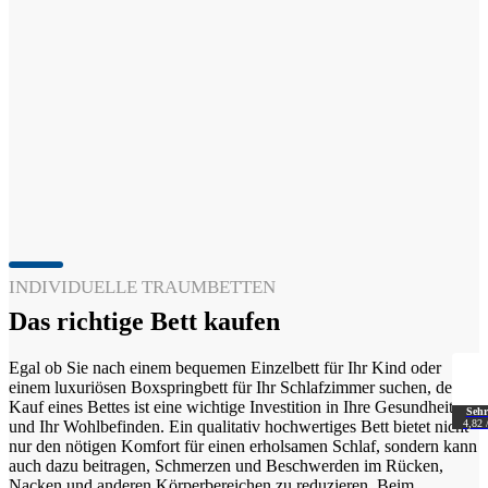
INDIVIDUELLE TRAUMBETTEN
Das richtige Bett kaufen
Egal ob Sie nach einem bequemen Einzelbett für Ihr Kind oder
einem luxuriösen Boxspringbett für Ihr Schlafzimmer suchen, der
Kauf eines Bettes ist eine wichtige Investition in Ihre Gesundheit
Sehr
4,82 
und Ihr Wohlbefinden. Ein qualitativ hochwertiges Bett bietet nicht
nur den nötigen Komfort für einen erholsamen Schlaf, sondern kann
auch dazu beitragen, Schmerzen und Beschwerden im Rücken,
Nacken und anderen Körperbereichen zu reduzieren. Beim