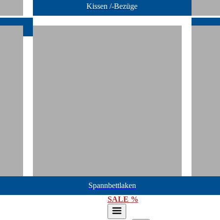
Kissen /-Bezüge
Spannbettlaken
SALE %