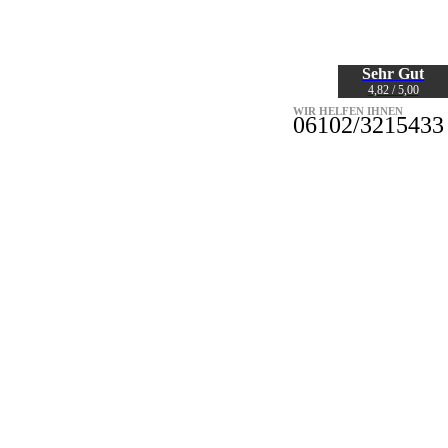
Sehr Gut
4,82 / 5,00
WIR HELFEN IHNEN
06102/3215433