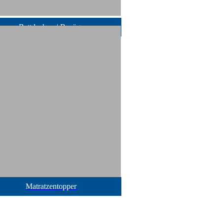
Bettdecken /-Bezüge
Matratzentopper