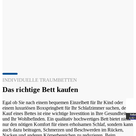
INDIVIDUELLE TRAUMBETTEN
Das richtige Bett kaufen
Egal ob Sie nach einem bequemen Einzelbett für Ihr Kind oder
einem luxuriösen Boxspringbett für Ihr Schlafzimmer suchen, der
Kauf eines Bettes ist eine wichtige Investition in Ihre Gesundheit
Sehr
4,82 
und Ihr Wohlbefinden. Ein qualitativ hochwertiges Bett bietet nicht
nur den nötigen Komfort für einen erholsamen Schlaf, sondern kann
auch dazu beitragen, Schmerzen und Beschwerden im Rücken,
Nacken und anderen Körperbereichen zu reduzieren. Beim