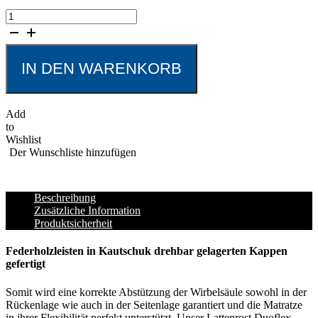
Lattenrost
Duoflex
Birke
Menge
IN DEN WARENKORB
Add
to
Wishlist
Der Wunschliste hinzufügen
Beschreibung
Zusätzliche Information
Produktsicherheit
Federholzleisten in Kautschuk drehbar gelagerten Kappen
gefertigt
Somit wird eine korrekte Abstützung der Wirbelsäule sowohl in der
Rückenlage wie auch in der Seitenlage garantiert und die Matratze
in ihrer Flexibilität perfekt unterstützt. Unser Lattenrost Duoflex