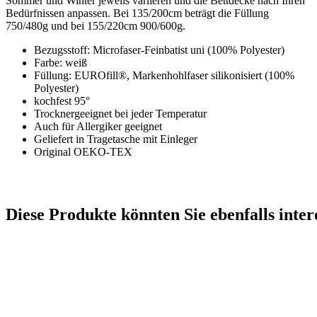
Sommer und Winter jeweils variieren und die Bettdecke nach Ihren
Bedürfnissen anpassen. Bei 135/200cm beträgt die Füllung
750/480g und bei 155/220cm 900/600g.
Bezugsstoff: Microfaser-Feinbatist uni (100% Polyester)
Farbe: weiß
Füllung: EUROfill®, Markenhohlfaser silikonisiert (100%
Polyester)
kochfest 95°
Trocknergeeignet bei jeder Temperatur
Auch für Allergiker geeignet
Geliefert in Tragetasche mit Einleger
Original OEKO-TEX
Diese Produkte könnten Sie ebenfalls inter