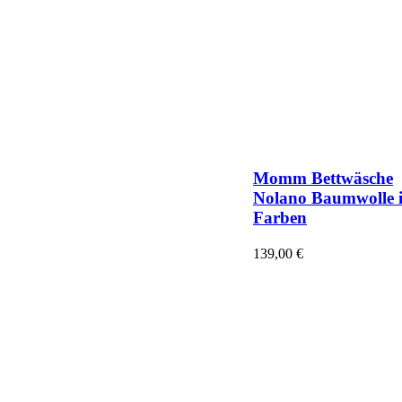
Momm Bettwäsche
Nolano Baumwolle i
Farben
139,00
€