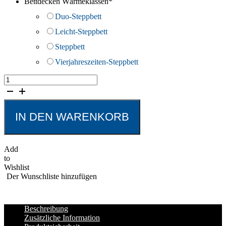
Bettdecken Wärmeklassen
*
Duo-Steppbett
Leicht-Steppbett
Steppbett
Vierjahreszeiten-Steppbett
Bettdecke
f.a.n.
Kansas
Menge
IN DEN WARENKORB
Add
to
Wishlist
Der Wunschliste hinzufügen
Beschreibung
Zusätzliche Information