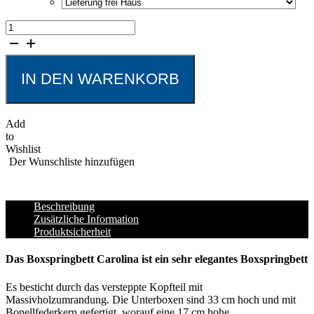
Boxspringbett
Carolina
Menge
IN DEN WARENKORB
Add
to
Wishlist
Der Wunschliste hinzufügen
Beschreibung
Zusätzliche Information
Produktsicherheit
Das Boxspringbett Carolina ist ein sehr elegantes Boxspringbett
Es besticht durch das versteppte Kopfteil mit
Massivholzumrandung. Die Unterboxen sind 33 cm hoch und mit
Bonellfederkern gefertigt, worauf eine 17 cm hohe