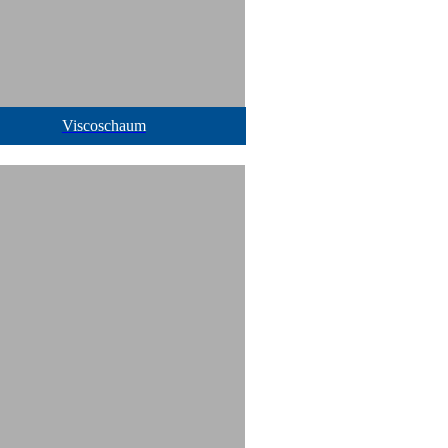
Viscoschaum