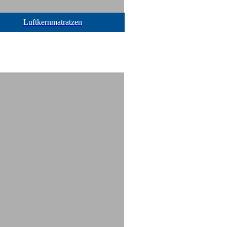
Luftkernmatratzen